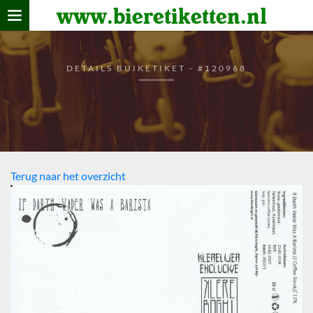
www.bieretiketten.nl
Home
verzamelen
DETAILS BUIKETIKET - #120968
De bierkaart
Bezoekers
Terug naar het overzicht