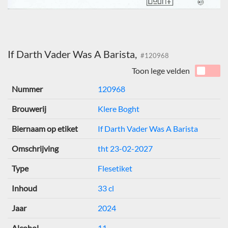
If Darth Vader Was A Barista,
#120968
Toon lege velden
Nummer
120968
Brouwerij
Klere Boght
Biernaam op etiket
If Darth Vader Was A Barista
Omschrijving
tht 23-02-2027
Type
Flesetiket
Inhoud
33 cl
Jaar
2024
Alcohol
11