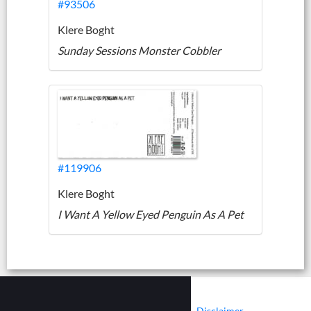
#93506
Klere Boght
Sunday Sessions Monster Cobbler
#119906
Klere Boght
I Want A Yellow Eyed Penguin As A Pet
|
|
Contact
Cookies
Disclaimer