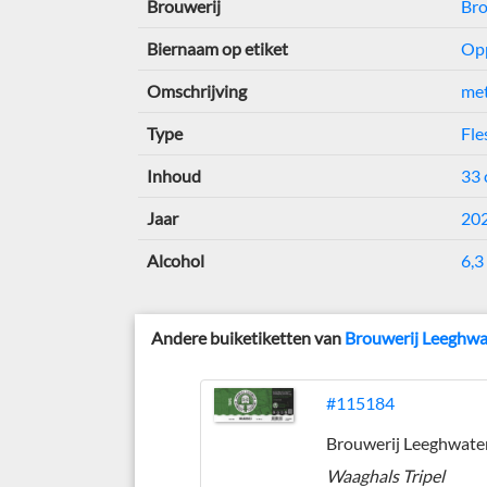
Brouwerij
Bro
Biernaam op etiket
Opp
Omschrijving
me
Type
Fle
Inhoud
33 
Jaar
20
Alcohol
6,3
Andere buiketiketten van
Brouwerij Leeghwa
#115184
Brouwerij Leeghwate
Waaghals Tripel