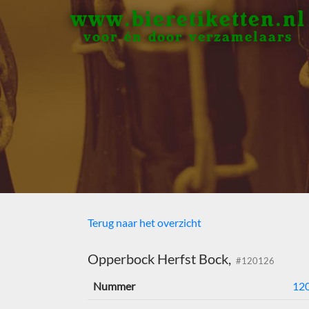
www.bieretiketten.nl
voor én door verzamelaars
Terug naar het overzicht
Opperbock Herfst Bock,
#120126
Nummer
12