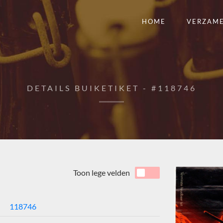
HOME
VERZAM
DETAILS BUIKETIKET - #118746
Toon lege velden
118746