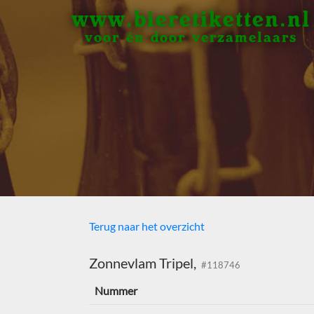
www.bieretiketten.nl
voor én door verzamelaars
Terug naar het overzicht
Zonnevlam Tripel,
#118746
Nummer