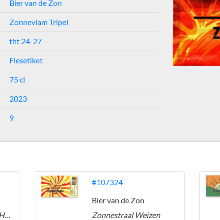
Bier van de Zon
Zonnevlam Tripel
tht 24-27
Flesetiket
75 cl
2023
9
#107324
Bier van de Zon
God van de Zon Wet Hop IPA
Zonnestraal Weizen