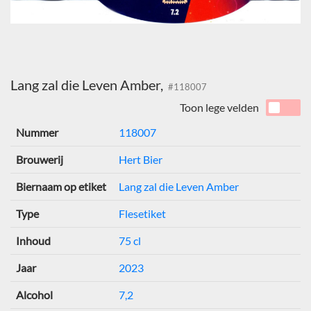
Lang zal die Leven Amber,
#118007
Toon lege velden
Nummer
118007
Brouwerij
Hert Bier
Biernaam op etiket
Lang zal die Leven Amber
Type
Flesetiket
Inhoud
75 cl
Jaar
2023
Alcohol
7,2