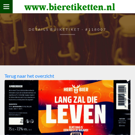
www.bieretiketten.nl
Home
verzamelen
DETAILS BUIKETIKET - #118007
De bierkaart
Bezoekers
Terug naar het overzicht