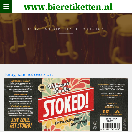
www.bieretiketten.nl
Home
verzamelen
DETAILS BUIKETIKET - #116407
De bierkaart
Bezoekers
Terug naar het overzicht