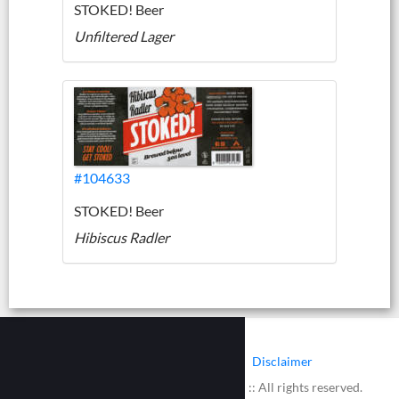
STOKED! Beer
Unfiltered Lager
#104633
STOKED! Beer
Hibiscus Radler
|
|
Contact
Cookies
Disclaimer
© 2002 - 2026 :: www.bieretiketten.nl :: All rights reserved.