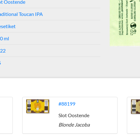
ot Oostende
aditional Toucan IPA
esetiket
0 ml
22
5
#88199
Slot Oostende
Blonde Jacoba