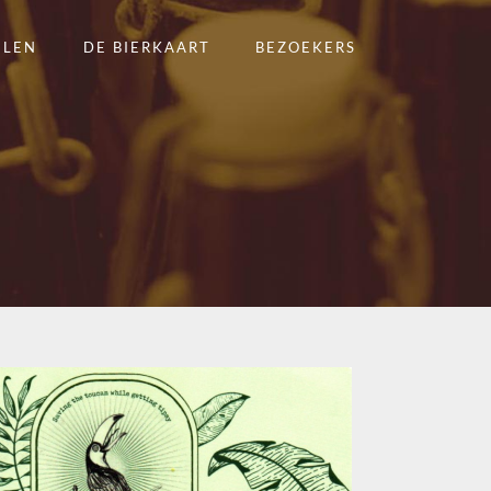
ELEN
DE BIERKAART
BEZOEKERS