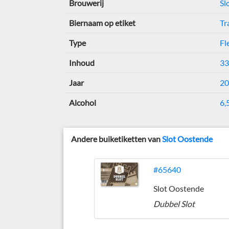
Brouwerij
Sl
Biernaam op etiket
Tr
Type
Fl
Inhoud
33
Jaar
20
Alcohol
6,
Andere buiketiketten van
Slot Oostende
#65640
Slot Oostende
Dubbel Slot