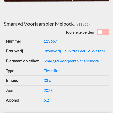
Smaragd Voorjaarsbier Meibock,
#113667
Toon lege velden
Nummer
113667
Brouwerij
Brouwerij De Witte Leeuw (Wezep)
Biernaam op etiket
Smaragd Voorjaarsbier Meibock
Type
Flesetiket
Inhoud
33 cl
Jaar
2023
Alcohol
6,2