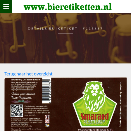
www.bieretiketten.nl
Home
verzamelen
DETAILS BUIKETIKET - #113667
De bierkaart
Bezoekers
Terug naar het overzicht