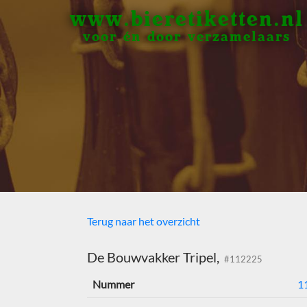
www.bieretiketten.nl
voor én door verzamelaars
Terug naar het overzicht
De Bouwvakker Tripel,
#112225
Nummer
1