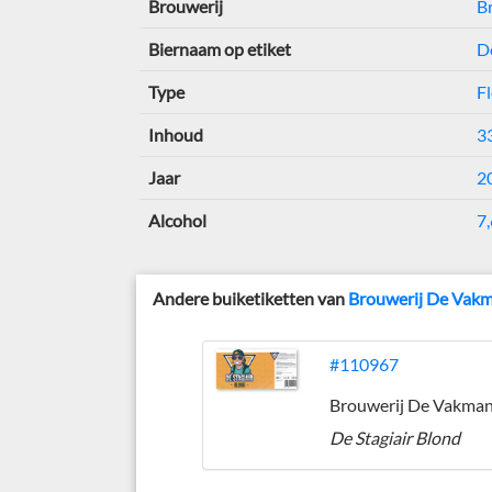
Brouwerij
B
Biernaam op etiket
D
Type
Fl
Inhoud
33
Jaar
2
Alcohol
7,
Andere buiketiketten van
Brouwerij De Vak
#110967
Brouwerij De Vakma
De Stagiair Blond