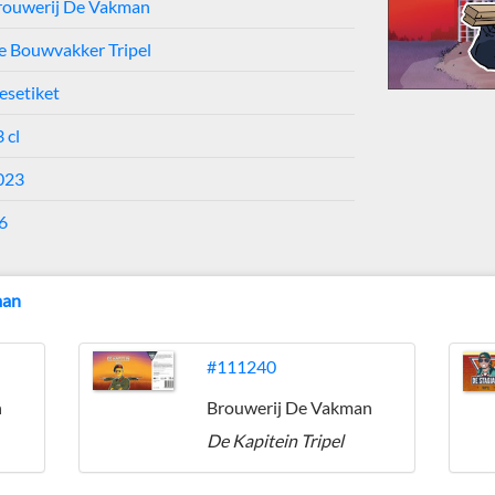
rouwerij De Vakman
e Bouwvakker Tripel
esetiket
 cl
023
6
man
#111240
n
Brouwerij De Vakman
De Kapitein Tripel