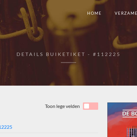
HOME
VERZAM
DETAILS BUIKETIKET - #112225
Toon lege velden
12225