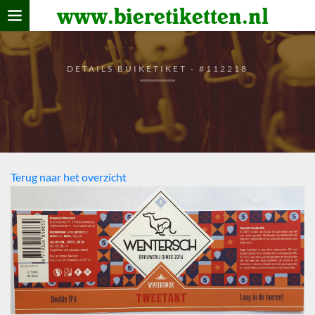
www.bieretiketten.nl
Home
verzamelen
DETAILS BUIKETIKET - #112218
De bierkaart
Bezoekers
Terug naar het overzicht