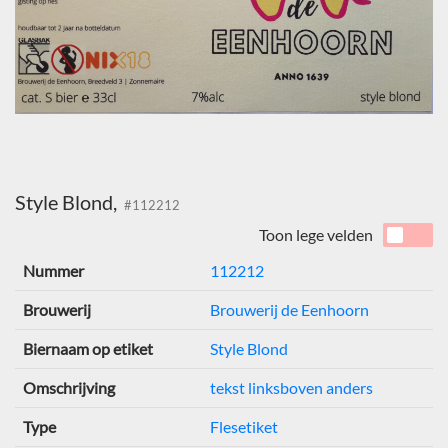
Style Blond,
#112212
Toon lege velden
Nummer
112212
Brouwerij
Brouwerij de Eenhoorn
Biernaam op etiket
Style Blond
Omschrijving
tekst linksboven anders
Type
Flesetiket