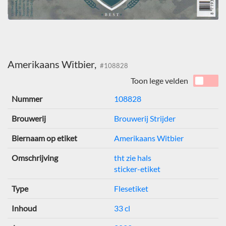
Amerikaans Witbier,
#108828
Toon lege velden
Nummer
108828
Brouwerij
Brouwerij Strijder
Biernaam op etiket
Amerikaans Witbier
Omschrijving
tht zie hals
sticker-etiket
Type
Flesetiket
Inhoud
33 cl