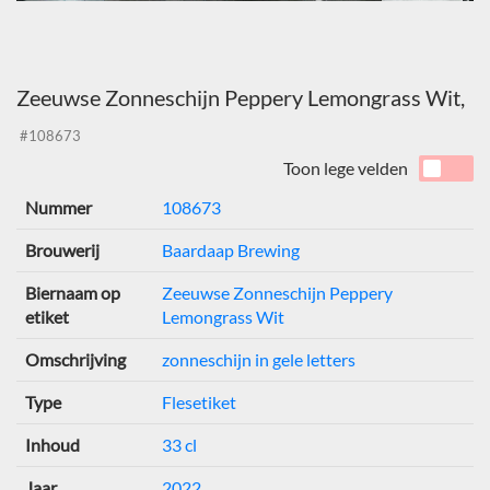
Zeeuwse Zonneschijn Peppery Lemongrass Wit,
#108673
Toon lege velden
Nummer
108673
Brouwerij
Baardaap Brewing
Biernaam op
Zeeuwse Zonneschijn Peppery
etiket
Lemongrass Wit
Omschrijving
zonneschijn in gele letters
Type
Flesetiket
Inhoud
33 cl
Jaar
2022