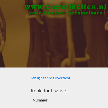
www.bieretiketten.nl
voor én door verzamelaars
Terug naar het overzicht
Rookstout,
#106563
Nummer