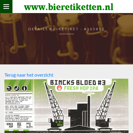
www.bieretiketten.nl
Home
verzamelen
DETAILS BUIKETIKET - #105812
De bierkaart
Bezoekers
Terug naar het overzicht