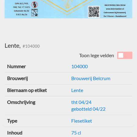
Lente,
#104000
Toon lege velden
Nummer
104000
Brouwerij
Brouwerij Belcrum
Biernaam op etiket
Lente
Omschrijving
tht 04/24
gebotteld 04/22
Type
Flesetiket
Inhoud
75 cl