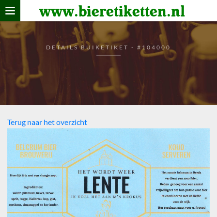
www.bieretiketten.nl
Home
verzamelen
DETAILS BUIKETIKET - #104000
De bierkaart
Bezoekers
Terug naar het overzicht