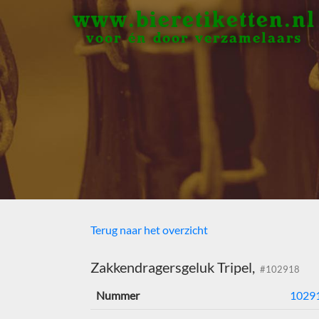
www.bieretiketten.nl
voor én door verzamelaars
Terug naar het overzicht
Zakkendragersgeluk Tripel,
#102918
Nummer
1029