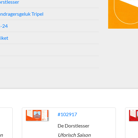
rstlesser
ndragersgeluk Tripel
1-24
iket
#102917
De Dorstlesser
en
Uforisch Saison