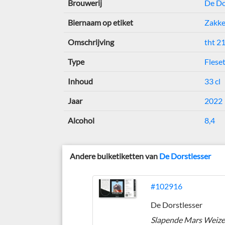
Brouwerij
De Do
Biernaam op etiket
Zakke
Omschrijving
tht 2
Type
Fleset
Inhoud
33 cl
Jaar
2022
Alcohol
8,4
Andere buiketiketten van
De Dorstlesser
#102916
De Dorstlesser
Slapende Mars Weiz