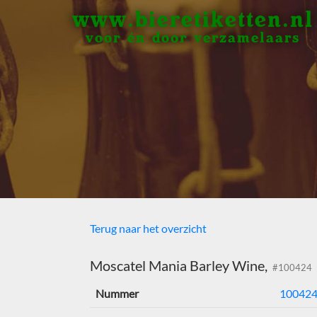
www.bieretiketten.nl
voor én door verzamelaars
Terug naar het overzicht
Moscatel Mania Barley Wine,
#100424
Nummer
10042