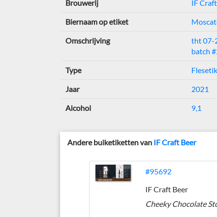
Brouwerij
IF Craf
Biernaam op etiket
Moscat
Omschrijving
tht 07
batch #
Type
Fleseti
Jaar
2021
Alcohol
9,1
Andere buiketiketten van
IF Craft Beer
#95692
IF Craft Beer
Cheeky Chocolate St