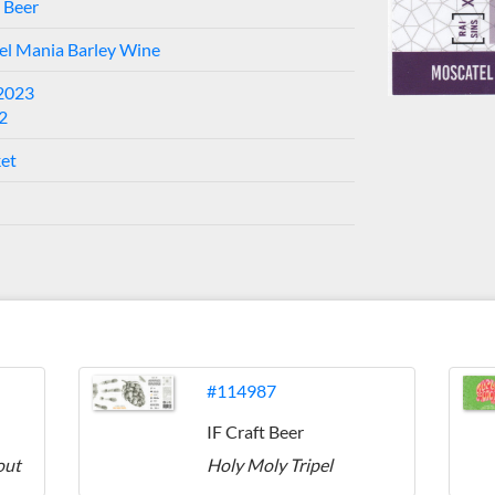
t Beer
el Mania Barley Wine
-2023
2
ket
#114987
IF Craft Beer
out
Holy Moly Tripel