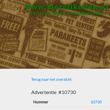
www.bieretiketten.nl
voor én door verzamelaars
Terug naar het overzicht
Advertentie #10730
Nummer
10730