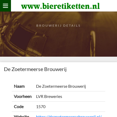
www.bieretiketten.nl
Home
verzamelen
BROUWERIJ DETAILS
De bierkaart
Bezoekers
De Zoetermeerse Brouwerij
Naam
De Zoetermeerse Brouwerij
Voorheen
LVR Breweries
Code
1570
Website
https://dezoetermeersebrouwerij.nl/