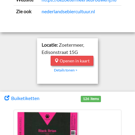
Zie ook
nederlandsebiercultuur.nl
Locatie:
Zoetermeer,
Edisonstraat 15G
Openen in kaart
Details tonen >
Buiketiketten
126 items