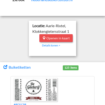
Locatie:
Aarle-Rixtel,
Klokkengietersstraat 1
Openen in kaart
Details tonen >
Buiketiketten
125 items
#83128