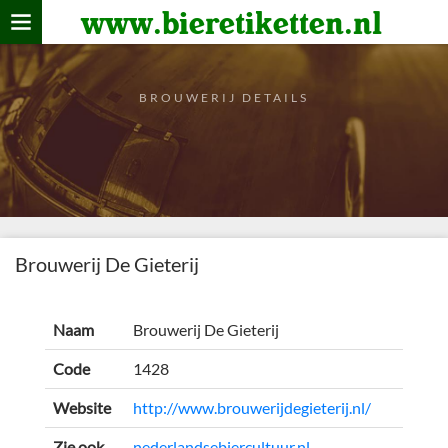
www.bieretiketten.nl
Home
verzamelen
BROUWERIJ DETAILS
De bierkaart
Bezoekers
Brouwerij De Gieterij
Naam
Brouwerij De Gieterij
Code
1428
Website
http://www.brouwerijdegieterij.nl/
Zie ook
nederlandsebiercultuur.nl