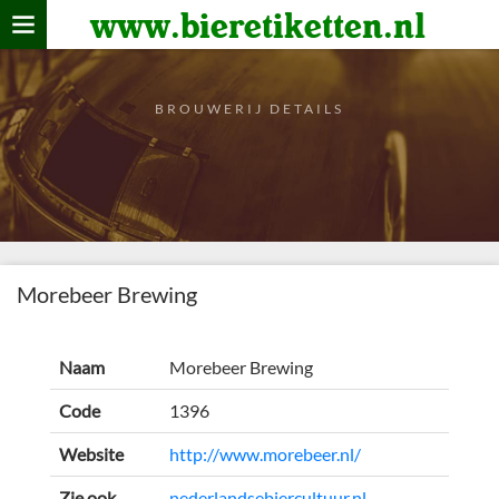
www.bieretiketten.nl
Home
verzamelen
BROUWERIJ DETAILS
De bierkaart
Bezoekers
Morebeer Brewing
Naam
Morebeer Brewing
Code
1396
Website
http://www.morebeer.nl/
Zie ook
nederlandsebiercultuur.nl