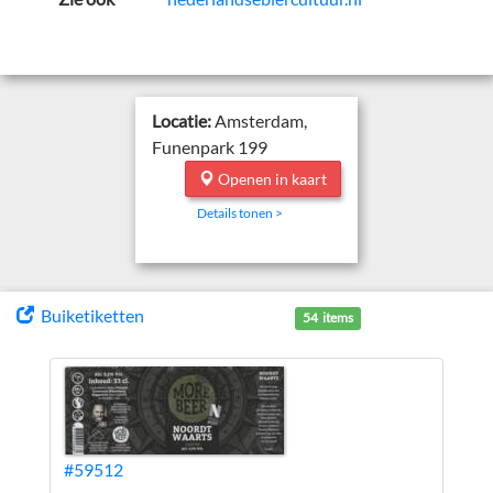
Locatie:
Amsterdam,
Funenpark 199
Openen in kaart
Details tonen >
Buiketiketten
54 items
#59512