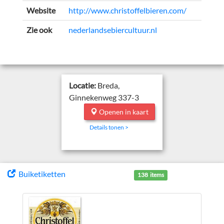
Website
http://www.christoffelbieren.com/
Zie ook
nederlandsebiercultuur.nl
Locatie:
Breda,
Ginnekenweg 337-3
Openen in kaart
Details tonen >
Buiketiketten
138 items