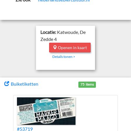
Locatie:
Katwoude, De
Zedde 4
Openen in kaart
Details tonen >
Buiketiketten
75 items
#53719