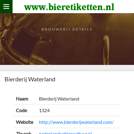
www.bieretiketten.nl
Home
verzamelen
BROUWERIJ DETAILS
De bierkaart
Bezoekers
Bierderij Waterland
Naam
Bierderij Waterland
Code
1324
Website
http://www.bierderijwaterland.com/
Zie ook
nederlandsebiercultuur.nl