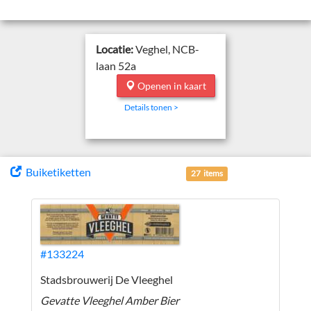
Locatie:
Veghel, NCB-
laan 52a
Openen in kaart
Details tonen >
Buiketiketten
27 items
#133224
Stadsbrouwerij De Vleeghel
Gevatte Vleeghel Amber Bier