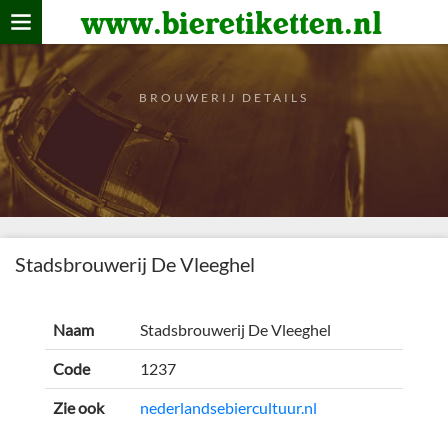
www.bieretiketten.nl
Home
verzamelen
BROUWERIJ DETAILS
De bierkaart
Bezoekers
Stadsbrouwerij De Vleeghel
Naam
Stadsbrouwerij De Vleeghel
Code
1237
Zie ook
nederlandsebiercultuur.nl