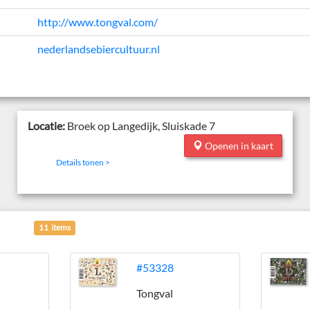
http://www.tongval.com/
nederlandsebiercultuur.nl
Locatie:
Broek op Langedijk, Sluiskade 7
Openen in kaart
Details tonen >
11 items
#53328
Tongval