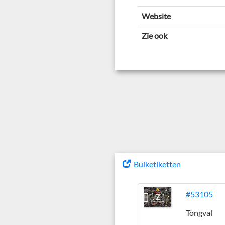
Website
Zie ook
Buiketiketten
#53105
Tongval