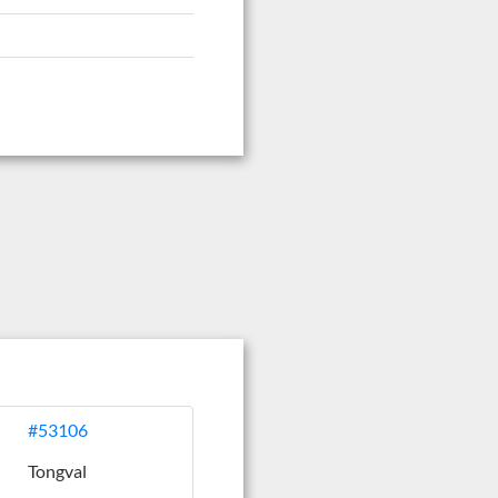
#53106
Tongval