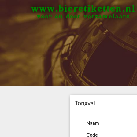
www.bieretiketten.nl
voor én door verzamelaars
Tongval
Naam
Code