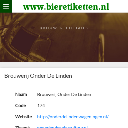
www.bieretiketten.nl
Home
verzamelen
BROUWERIJ DETAILS
De bierkaart
Bezoekers
Brouwerij Onder De Linden
Naam
Brouwerij Onder De Linden
Code
174
Website
http://onderdelindenwageningen.nl/
Zie ook
nederlandsebiercultuur.nl