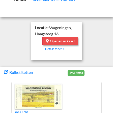
Locatie:
Wageningen,
Haagsteeg 16
Openen in kaart
Details tonen >
Buiketiketten
493 items
#96175