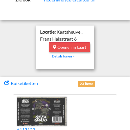
Locatie:
Kaatsheuvel,
Frans Halsstraat 6
Openen in kaart
Details tonen >
Buiketiketten
23 items
#117123