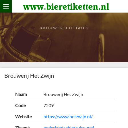
www.bieretiketten.nl
Home
verzamelen
BROUWERIJ DETAILS
De bierkaart
Bezoekers
Brouwerij Het Zwijn
Naam
Brouwerij Het Zwijn
Code
7209
Website
https://www.hetzwijn.nl/
Zie ook
nederlandsebiercultuur.nl