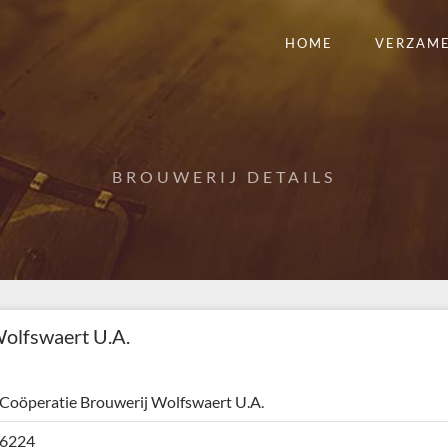
HOME
VERZAM
BROUWERIJ DETAILS
Wolfswaert U.A.
Coöperatie Brouwerij Wolfswaert U.A.
6224