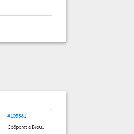
#105581
Coöperatie Brouwerij Wolfswaert U.A.