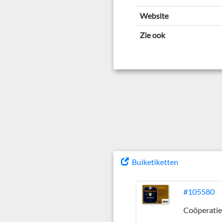
Website
Zie ook
Buiketiketten
#105580