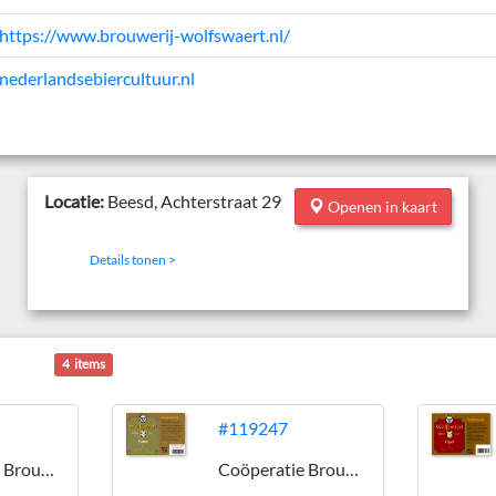
https://www.brouwerij-wolfswaert.nl/
nederlandsebiercultuur.nl
Locatie:
Beesd, Achterstraat 29
Openen in kaart
Details tonen >
4 items
#119247
Coöperatie Brouwerij Wolfswaert U.A.
Coöperatie Brouwerij Wolfswaert U.A.