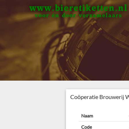
www.bieretiketten.nl
voor én door verzamelaars
Coöperatie Brouwerij 
Naam
Code