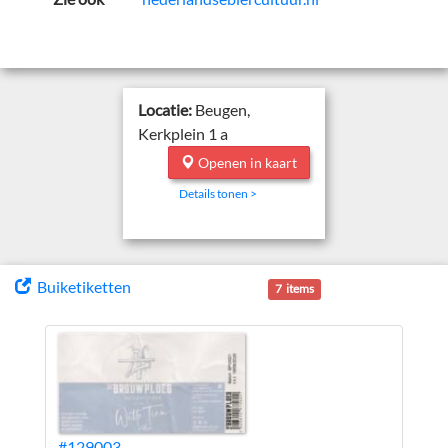
Locatie:
Beugen,
Kerkplein 1 a
Openen in kaart
Details tonen >
Buiketiketten
7 items
#129003