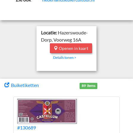
Locatie:
Hazerswoude-
Dorp, Voorweg 16A
Openen in kaart
Details tonen >
Buiketiketten
89 items
#130689