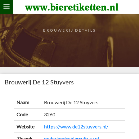
www.bieretiketten.nl
Home
verzamelen
BROUWERIJ DETAILS
De bierkaart
Bezoekers
Brouwerij De 12 Stuyvers
Naam
Brouwerij De 12 Stuyvers
Code
3260
Website
https://www.de12stuyvers.nl/
Zie ook
nederlandsebiercultuur.nl