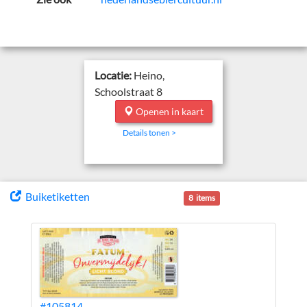
Locatie:
Heino,
Schoolstraat 8
Openen in kaart
Details tonen >
Buiketiketten
8 items
#105814