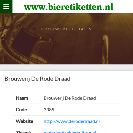
www.bieretiketten.nl
Home
verzamelen
BROUWERIJ DETAILS
De bierkaart
Bezoekers
Brouwerij De Rode Draad
Naam
Brouwerij De Rode Draad
Code
3389
Website
http://www.derodedraad.nl
Zie ook
nederlandsebiercultuur.nl