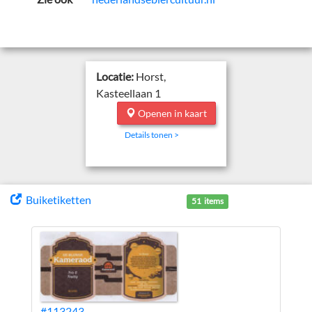
Locatie:
Horst,
Kasteellaan 1
Openen in kaart
Details tonen >
Buiketiketten
51 items
#113243