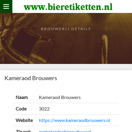
www.bieretiketten.nl
Home
verzamelen
BROUWERIJ DETAILS
De bierkaart
Bezoekers
Kameraod Brouwers
Naam
Kameraod Brouwers
Code
3022
Website
https://www.kameraodbrouwers.nl
Zie ook
nederlandsebiercultuur.nl