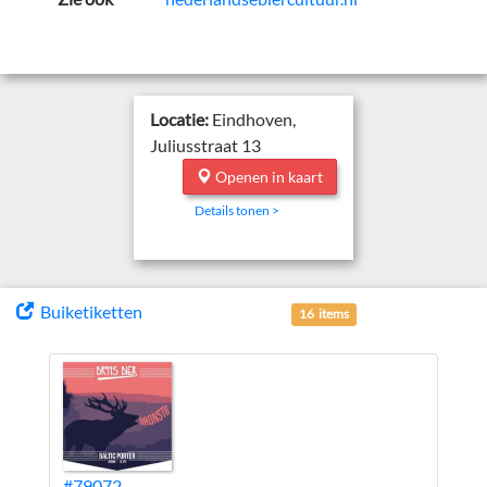
Locatie:
Eindhoven,
Juliusstraat 13
Openen in kaart
Details tonen >
Buiketiketten
16 items
#79072