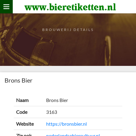
www.bieretiketten.nl
Home
verzamelen
BROUWERIJ DETAILS
De bierkaart
Bezoekers
Brons Bier
Naam
Brons Bier
Code
3163
Website
https://bronsbier.nl
Zie ook
nederlandsebiercultuur.nl