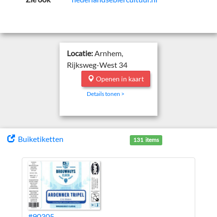
Locatie:
Arnhem,
Rijksweg-West 34
Openen in kaart
Details tonen >
Buiketiketten
131 items
#90305