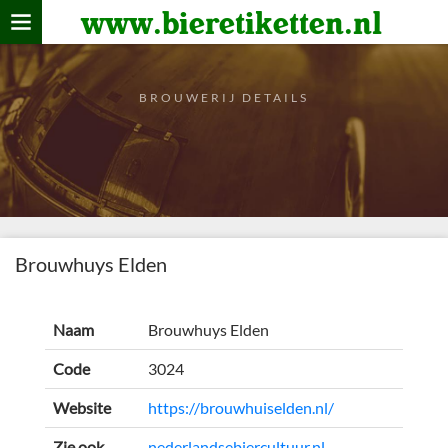
www.bieretiketten.nl
Home
verzamelen
BROUWERIJ DETAILS
De bierkaart
Bezoekers
Brouwhuys Elden
Naam
Brouwhuys Elden
Code
3024
Website
https://brouwhuiselden.nl/
Zie ook
nederlandsebiercultuur.nl