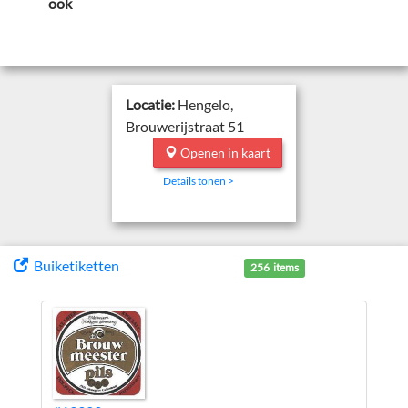
ook
Locatie:
Hengelo,
Brouwerijstraat 51
Openen in kaart
Details tonen >
Buiketiketten
256 items