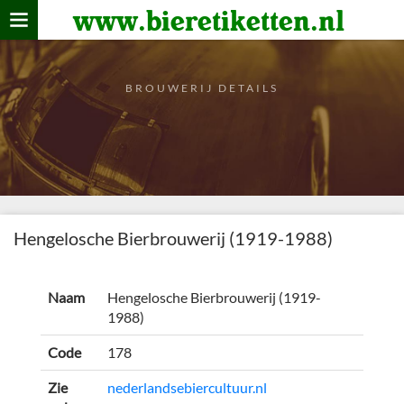
www.bieretiketten.nl
Home
verzamelen
BROUWERIJ DETAILS
De bierkaart
Bezoekers
Hengelosche Bierbrouwerij (1919-1988)
Naam
Hengelosche Bierbrouwerij (1919-
1988)
Code
178
Zie
nederlandsebiercultuur.nl