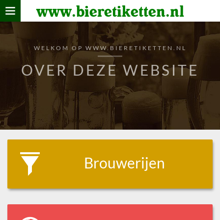
www.bieretiketten.nl
Home
verzamelen
WELKOM OP WWW.BIERETIKETTEN.NL
De bierkaart
OVER DEZE WEBSITE
Bezoekers
Brouwerijen