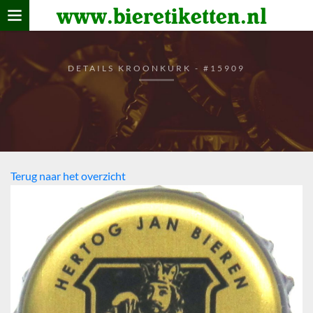
www.bieretiketten.nl
Home
verzamelen
DETAILS KROONKURK - #15909
De bierkaart
Bezoekers
Terug naar het overzicht