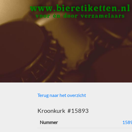
www.bieretiketten.nl
voor én door verzamelaars
Terug naar het overzicht
Kroonkurk #15893
Nummer
158