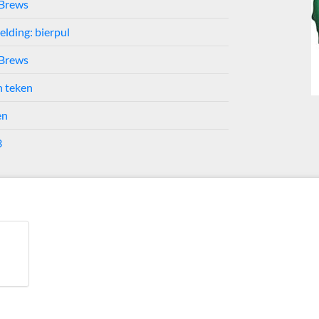
Brews
elding: bierpul
Brews
 teken
en
3