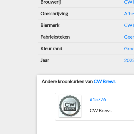
Brouwerij
CW 
Omschrijving
Afbe
Biermerk
CW 
Fabrieksteken
Geen
Kleur rand
Gro
Jaar
202
Andere kroonkurken van
CW Brews
#15776
CW Brews