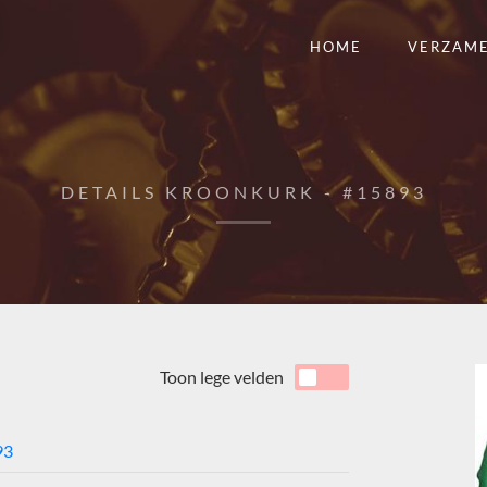
HOME
VERZAM
DETAILS KROONKURK - #15893
Toon lege velden
93