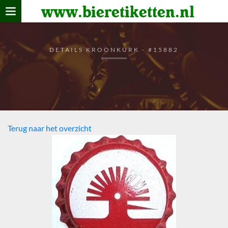
www.bieretiketten.nl
Home
verzamelen
DETAILS KROONKURK - #15882
De bierkaart
Bezoekers
Terug naar het overzicht