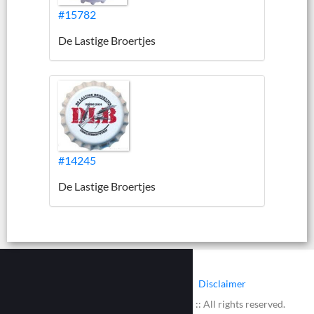
#15782
De Lastige Broertjes
#14245
De Lastige Broertjes
|
|
Contact
Cookies
Disclaimer
© 2002 - 2026 :: www.bieretiketten.nl :: All rights reserved.