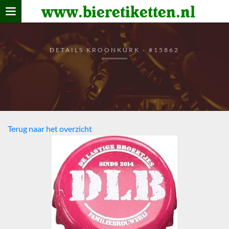
www.bieretiketten.nl
Home
verzamelen
DETAILS KROONKURK - #15862
De bierkaart
Bezoekers
Terug naar het overzicht