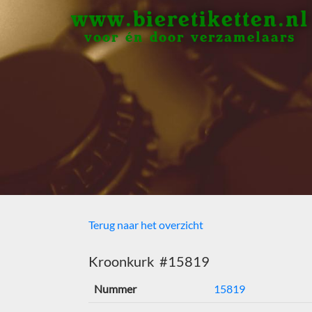
www.bieretiketten.nl
voor én door verzamelaars
Terug naar het overzicht
Kroonkurk #15819
Nummer
15819