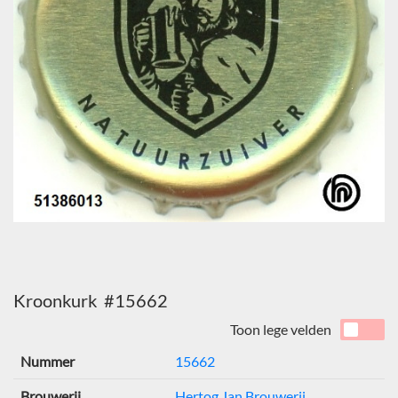
Kroonkurk #15662
Toon lege velden
Nummer
15662
Brouwerij
Hertog Jan Brouwerij