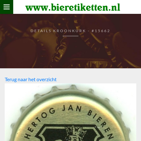
www.bieretiketten.nl
Home
verzamelen
DETAILS KROONKURK - #15662
De bierkaart
Bezoekers
Terug naar het overzicht