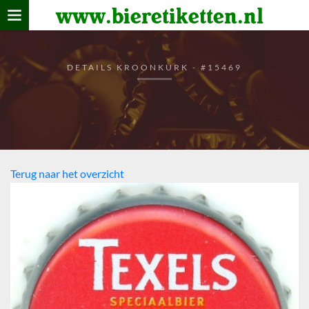
www.bieretiketten.nl
Home
verzamelen
DETAILS KROONKURK - #15469
De bierkaart
Bezoekers
Terug naar het overzicht