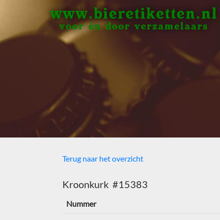
www.bieretiketten.nl
voor én door verzamelaars
Terug naar het overzicht
Kroonkurk #15383
Nummer