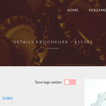
HOME
VERZAM
DETAILS KROONKURK - #15383
Toon lege velden
15383