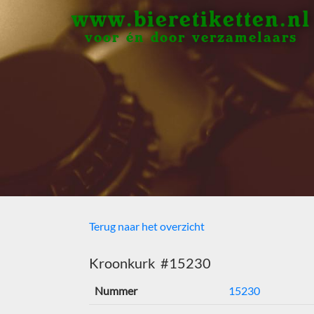
www.bieretiketten.nl
voor én door verzamelaars
Terug naar het overzicht
Kroonkurk #15230
Nummer
15230