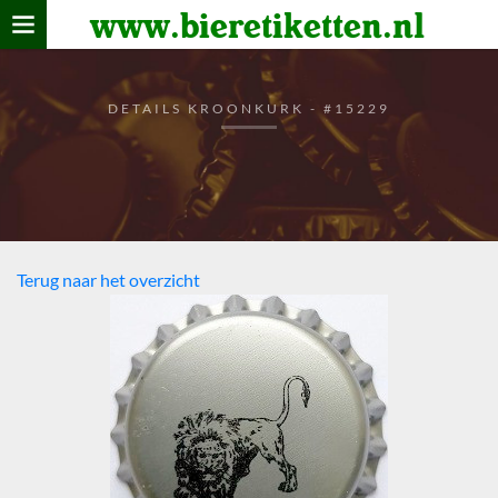
www.bieretiketten.nl
Home
verzamelen
DETAILS KROONKURK - #15229
De bierkaart
Bezoekers
Terug naar het overzicht