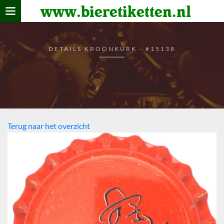
www.bieretiketten.nl
Home
verzamelen
DETAILS KROONKURK - #15138
De bierkaart
Bezoekers
Terug naar het overzicht