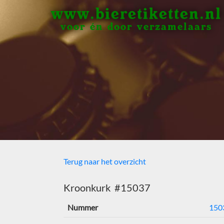
www.bieretiketten.nl
voor én door verzamelaars
Terug naar het overzicht
Kroonkurk #15037
Nummer
150