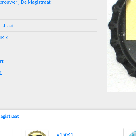
brouwerij De Magistraat
istraat
IR-4
rt
1
agistraat
#15041