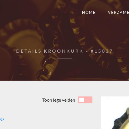
HOME
VERZAM
DETAILS KROONKURK - #15037
Toon lege velden
37