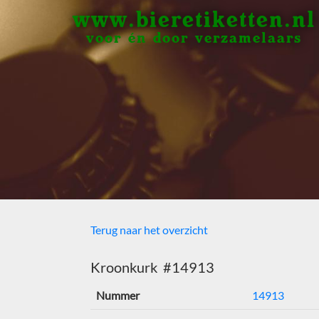
www.bieretiketten.nl
voor én door verzamelaars
Terug naar het overzicht
Kroonkurk #14913
Nummer
14913