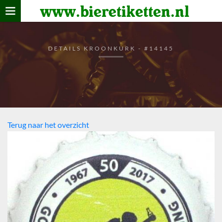
www.bieretiketten.nl
Home
verzamelen
DETAILS KROONKURK - #14145
De bierkaart
Bezoekers
Terug naar het overzicht